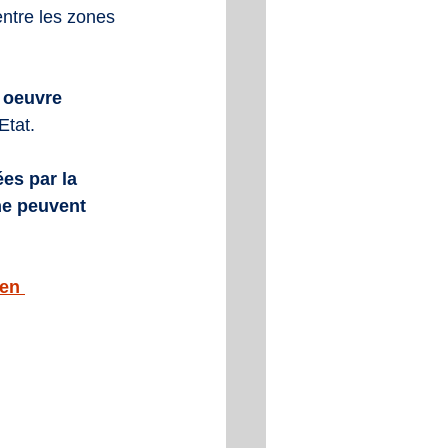
entre les zones 
 oeuvre 
Etat.
es par la 
ne peuvent 
en 