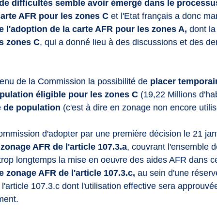
de difficultés semble avoir émergé dans le processu
 carte AFR pour les zones C
 et l'Etat français a donc m
e l'adoption de la carte AFR pour les zones A,
 dont la 
es zones C
, qui a donné lieu à des discussions et des 
tenu de la Commission la possibilité de 
placer temporai
pulation éligible pour les zones C 
(19,22 Millions d'ha
e de population 
(c'est à dire en zonage non encore utilis
ommission d'adopter par une première décision le 21 jan
 zonage AFR de l'article 107.3.a
, couvrant l'ensemble 
trop longtemps la mise en oeuvre des aides AFR dans ces
 le zonage AFR de l'article 107.3.c,
 au sein d'une réserv
l'article 107.3.c dont l'utilisation effective sera approu
ment.