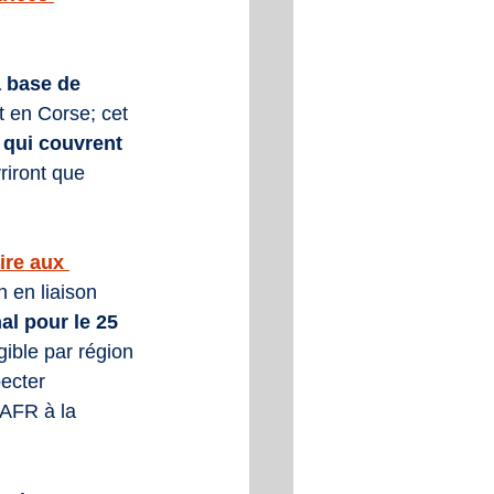
.
 base de 
 en Corse; cet 
 qui couvrent 
riront que 
ire aux 
 en liaison 
al pour le 25 
gible par région 
ecter 
 AFR à la 