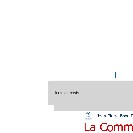
Accueil
Le cabinet FCAE
La form
Tous les posts
Jean-Pierre Bove
La Commi