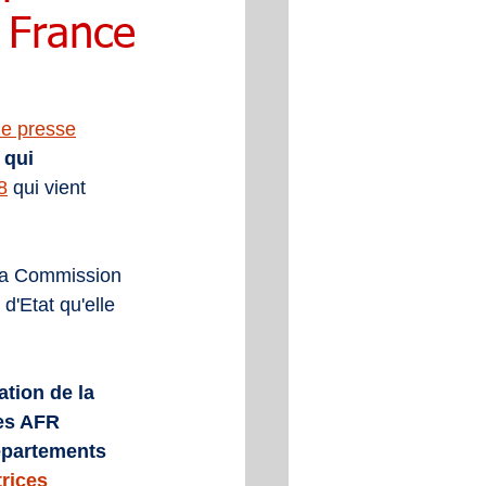
 France
e presse
 qui 
8
 qui vient 
la Commission 
d'Etat qu'elle 
tion de la 
es AFR 
épartements 
trices 