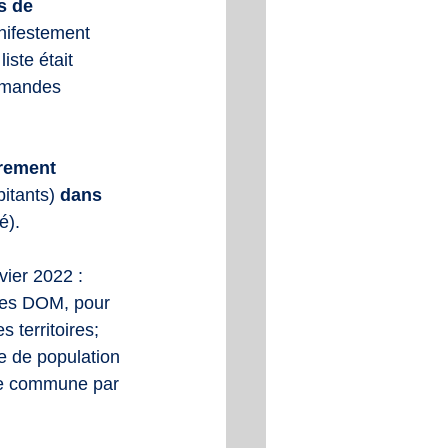
s de 
anifestement 
liste était 
demandes 
rement 
bitants)
 dans 
é). 
vier 2022 :
des DOM, pour 
 territoires;
e de population 
vée commune par 