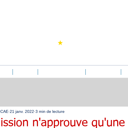
Jean-Pierre Bove
Avocat
ation
Le conseil
Les Formations "Inter"
Pré-inscriptions
Ac
 FCAE
21 janv. 2022
3 min de lecture
ssion n'approuve qu'une 