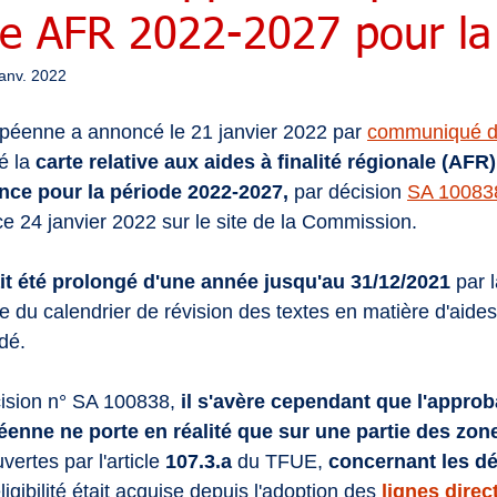
rte AFR 2022-2027 pour la
janv. 2022
éenne a annoncé le 21 janvier 2022 par 
communiqué d
é la 
carte relative aux aides à finalité régionale (AFR)
nce pour la période 2022-2027, 
par décision 
SA 10083
ce 24 janvier 2022 sur le site de la Commission. 
it été prolongé d'une année jusqu'au 31/12/2021 
par 
e du calendrier de révision des textes en matière d'aides 
dé. 
cision n° SA 100838, 
il s'avère cependant que l'approba
nne ne porte en réalité que sur une partie des zon
uvertes par l'article 
107.3.a 
du TFUE, 
concernant les d
éligibilité était acquise depuis l'adoption des 
lignes direc