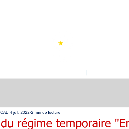
Jean-Pierre Bove
Avocat
ation
Le conseil
Les Formations "Inter"
Pré-inscriptions
Ac
 FCAE
4 juil. 2022
2 min de lecture
 du régime temporaire "E