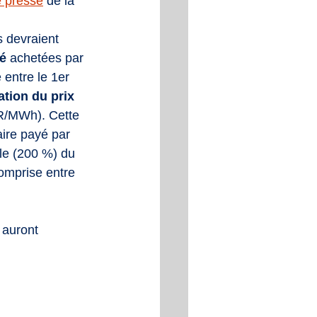
 presse
 de la 
s devraient 
é 
achetées par 
entre le 1er 
tion du prix 
R/MWh). Cette 
aire payé par 
le (200 %) du 
omprise entre 
i auront 