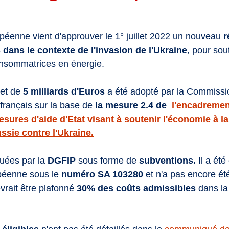
enne vient d'approuver le 1° juillet 2022 un nouveau 
r
 dans le contexte de l'invasion de l'Ukraine
, pour sout
onsommatrices en énergie.
et de 
5 milliards d'Euros
 a été adopté par la Commissi
t français sur la base de
 la mesure 2.4 de
l'encadremen
esures d'aide d'Etat visant à soutenir l'économie à la
ussie contre l'Ukraine.
ouées par la
 DGFIP 
sous forme de 
subventions.
 Il a été
éenne sous le 
numéro SA 103280 
et n'a pas encore été
rait être plafonné 
30% des coûts admissibles
 dans la