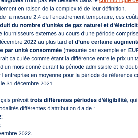
éligibles 
n'ont pas été détaillés dans le 
communiqué de
ment en raison de la complexité de leur définition. 
e de la mesure 2.4 de l'encadrement temporaire, ces coût
duit du nombre d’unités de gaz naturel et d’électricit
de fournisseurs externes au cours d’une période comprise 
 décembre 2022 au plus tard 
et d’une certaine augmenta
ise par unité consommée
 (mesurée par exemple en EU
rait calculée comme étant la différence entre le prix unit
s d’un mois donné durant la période admissible et le doub
ar l’entreprise en moyenne pour la période de référence c
t le 31 décembre 2021.
çais prévoit 
trois différentes périodes d'éligibilité
, qu
lités différentes d'attribution d'aide :
; 
; 
ovembre 2022.